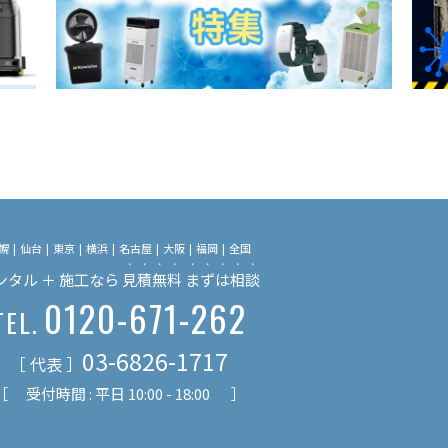
幌
仙台
東京
横浜
名古屋
大阪
福岡
全国
・・・・
・・・・・
ンタル ＋ 施工なら
見積無料
まずは相談
0120-671-262
TEL.
03-6826-1717
［ 代表 ］
［ 受付時間 : 平日 10:00 - 18:00 ］