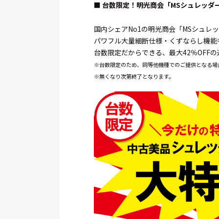
■ 台数限定！明光商会「MSシュレッダ
国内シェアNo1の明光商会「MSシュ
パワフル大量細断仕様・くずならし機能
台数限定だからできる、最大42％OFF
※台数限定のため、同等他機種でのご提供となる場
※無くなり次第終了となります。