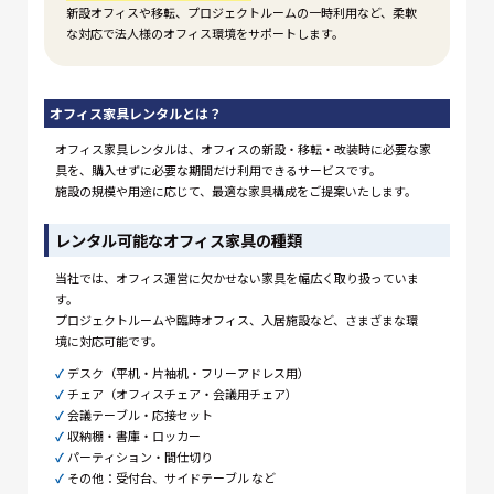
新設オフィスや移転、プロジェクトルームの一時利用など、柔軟
な対応で法人様のオフィス環境をサポートします。
オフィス家具レンタルとは？
オフィス家具レンタルは、オフィスの新設・移転・改装時に必要な家
具を、購入せずに必要な期間だけ利用できるサービスです。
施設の規模や用途に応じて、最適な家具構成をご提案いたします。
レンタル可能なオフィス家具の種類
当社では、オフィス運営に欠かせない家具を幅広く取り扱っていま
す。
プロジェクトルームや臨時オフィス、入居施設など、さまざまな環
境に対応可能です。
✓
デスク（平机・片袖机・フリーアドレス用）
✓
チェア（オフィスチェア・会議用チェア）
✓
会議テーブル・応接セット
✓
収納棚・書庫・ロッカー
✓
パーティション・間仕切り
✓
その他：受付台、サイドテーブル など