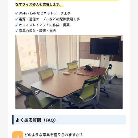
なオフィス導入を実現します。
✓
Wi-Fi・LANなどネットワーク工事
✓
電源・通信ケーブルなどの配線敷設工事
✓
オフィスレイアウトの作成・提案
✓
家具の搬入・設置・撤去
よくある質問（FAQ）
どのような家具を借りられますか？